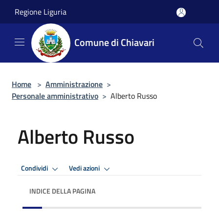
Salta al contenuto principale
Regione Liguria
Comune di Chiavari
Home
>
Amministrazione
>
Personale amministrativo
>
Alberto Russo
Alberto Russo
Condividi
Vedi azioni
INDICE DELLA PAGINA