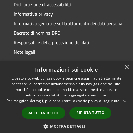
Dichiarazione di accessibilità
Informativa privacy
Informativa generale sul trattamento dei dati personali
Decreto di nomina DPO
Responsabile della protezione dei dati
Note legali
×
Informazioni sui cookie
Questo sito web utilizza cookie tecnici e assimilati strettamente
RSS
© 2021 - 2026 Comune di
necessari al corretto funzionamento e alla navigazione del sito,
Accessibilità
Chiavari -
Area Riservata
nonché un cookie tecnico analitico al solo fine di elaborare
Privacy
informazioni statistiche, aggregate e anonime.
Per maggiori dettagli, può consultare la cookie policy al seguente
link
Cookie
Mappa del sito
RIFIUTA TUTTO
ACCETTA TUTTO
Piano di miglioramento
del sito
MOSTRA DETTAGLI