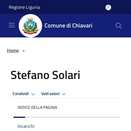
Salta al contenuto principale
Regione Liguria
Comune di Chiavari
Home
>
Stefano Solari
Condividi
Vedi azioni
INDICE DELLA PAGINA
Incarichi