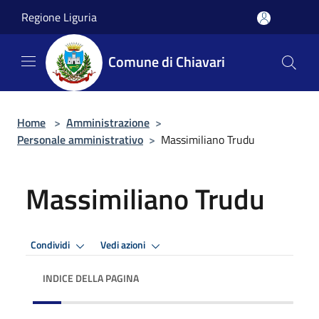
Salta al contenuto principale
Regione Liguria
Comune di Chiavari
Home
>
Amministrazione
>
Personale amministrativo
>
Massimiliano Trudu
Massimiliano Trudu
Condividi
Vedi azioni
INDICE DELLA PAGINA