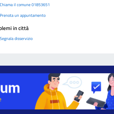
Chiama il comune 01853651
Prenota un appuntamento
lemi in città
Segnala disservizio