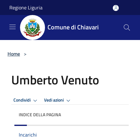
Salta al contenuto principale
Regione Liguria
Comune di Chiavari
Home
>
Umberto Venuto
Condividi
Vedi azioni
INDICE DELLA PAGINA
Incarichi