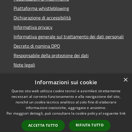
Piattaforma whistleblowing
Dichiarazione di accessibilità
Informativa privacy
Informativa generale sul trattamento dei dati personali
Decreto di nomina DPO
Responsabile della protezione dei dati
Note legali
×
Informazioni sui cookie
Questo sito web utilizza cookie tecnici e assimilati strettamente
RSS
© 2021 - 2026 Comune di
necessari al corretto funzionamento e alla navigazione del sito,
Accessibilità
Chiavari -
Area Riservata
nonché un cookie tecnico analitico al solo fine di elaborare
Privacy
informazioni statistiche, aggregate e anonime.
Per maggiori dettagli, può consultare la cookie policy al seguente
link
Cookie
Mappa del sito
RIFIUTA TUTTO
ACCETTA TUTTO
Piano di miglioramento