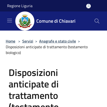
Salta al contenuto principale
Regione Liguria
Comune di Chiavari
Home
>
Servizi
>
Anagrafe e stato civile
>
Disposizioni anticipate di trattamento (testamento
biologico)
Disposizioni
anticipate di
trattamento
(testamento