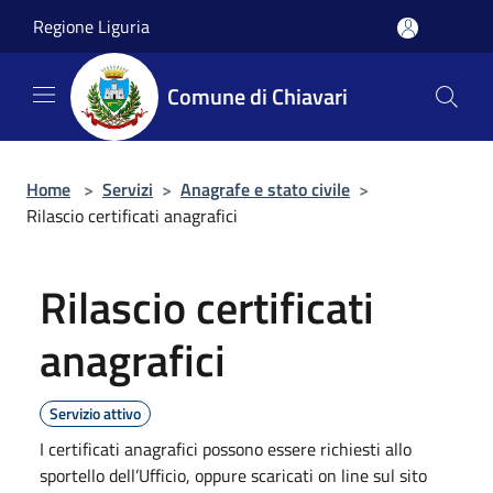
Salta al contenuto principale
Regione Liguria
Comune di Chiavari
Home
>
Servizi
>
Anagrafe e stato civile
>
Rilascio certificati anagrafici
Rilascio certificati
anagrafici
Servizio attivo
I certificati anagrafici possono essere richiesti allo
sportello dell’Ufficio, oppure scaricati on line sul sito