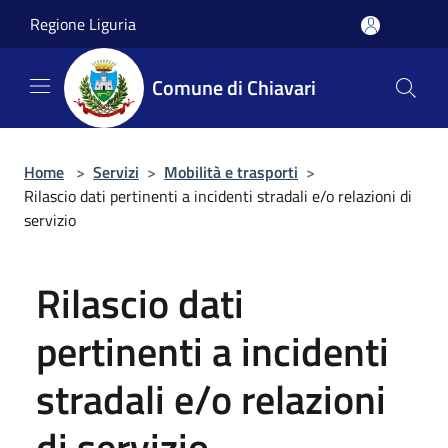
Salta al contenuto principale
Regione Liguria
Comune di Chiavari
Home
>
Servizi
>
Mobilità e trasporti
>
Rilascio dati pertinenti a incidenti stradali e/o relazioni di
servizio
Rilascio dati
pertinenti a incidenti
stradali e/o relazioni
di servizio