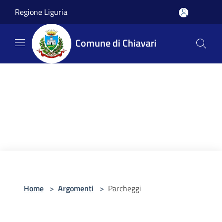
Salta al contenuto principale
Regione Liguria
Comune di Chiavari
Home
>
Argomenti
>
Parcheggi