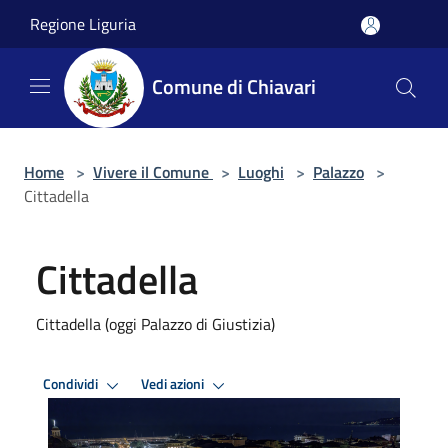
Salta al contenuto principale
Regione Liguria
Comune di Chiavari
Home
>
Vivere il Comune
>
Luoghi
>
Palazzo
>
Cittadella
Cittadella
Cittadella (oggi Palazzo di Giustizia)
Condividi
Vedi azioni