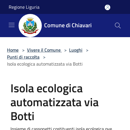
Salta al contenuto principale
Regione Liguria
Comune di Chiavari
Home
>
Vivere il Comune
>
Luoghi
>
Punti di raccolta
>
Isola ecologica automatizzata via Botti
Isola ecologica
automatizzata via
Botti
Insieme di cassonetti costituenti isola ecologica ove