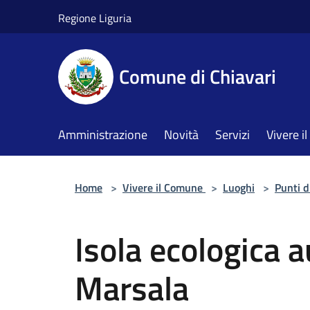
Salta al contenuto principale
Regione Liguria
Comune di Chiavari
Amministrazione
Novità
Servizi
Vivere 
Home
>
Vivere il Comune
>
Luoghi
>
Punti d
Isola ecologica 
Marsala