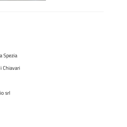
La Spezia
i Chiavari
o srl