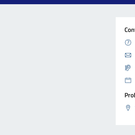
Con
Prob