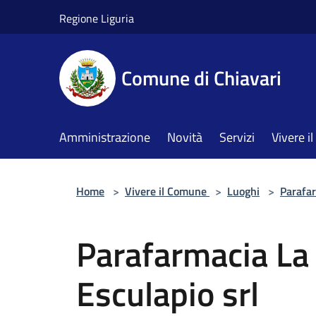
Salta al contenuto principale
Regione Liguria
Comune di Chiavari
Amministrazione
Novità
Servizi
Vivere 
Home
>
Vivere il Comune
>
Luoghi
>
Parafa
Parafarmacia La 
Esculapio srl