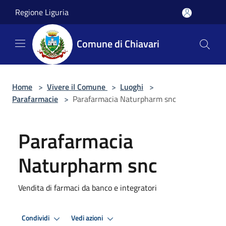
Salta al contenuto principale
Regione Liguria
Comune di Chiavari
Home
>
Vivere il Comune
>
Luoghi
>
Parafarmacie
>
Parafarmacia Naturpharm snc
Parafarmacia
Naturpharm snc
Vendita di farmaci da banco e integratori
Condividi
Vedi azioni