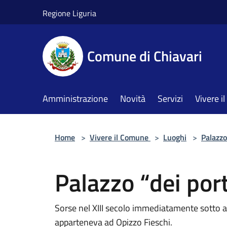
Salta al contenuto principale
Regione Liguria
Comune di Chiavari
Amministrazione
Novità
Servizi
Vivere 
Home
>
Vivere il Comune
>
Luoghi
>
Palazzo
Palazzo “dei port
Sorse nel XIII secolo immediatamente sotto al
apparteneva ad Opizzo Fieschi.