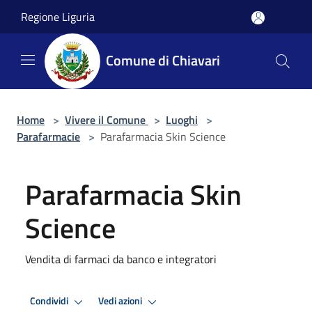
Salta al contenuto principale
Regione Liguria
Comune di Chiavari
Home
>
Vivere il Comune
>
Luoghi
>
Parafarmacie
>
Parafarmacia Skin Science
Parafarmacia Skin
Science
Vendita di farmaci da banco e integratori
Condividi
Vedi azioni