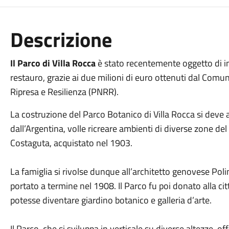
Descrizione
Il Parco di Villa Rocca
è stato recentemente oggetto di imp
restauro, grazie ai due milioni di euro ottenuti dal Comun
Ripresa e Resilienza (PNRR).
La costruzione del Parco Botanico di Villa Rocca si deve 
dall’Argentina, volle ricreare ambienti di diverse zone d
Costaguta, acquistato nel 1903.
La famiglia si rivolse dunque all’architetto genovese Polin
portato a termine nel 1908. Il Parco fu poi donato alla ci
potesse diventare giardino botanico e galleria d’arte.
Il Parco, che si sviluppa in verticale su diverse altezze, off