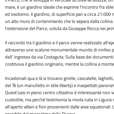
mare, è un giardino ideale che esprime l’incontro fra stile
ed esotismo. Il giardino, di superficie pari a circa 21.00
un alto muro di contenimento che lo separa dalla collina 
l'estensione del Parco, voluta da Giuseppe Rocca nei pri
Il raccordo tra il giardino e il parco venne realizzato all'e
attraverso uno scalone monumentale munito di ninfeo po
dell' ingresso da via Costaguta. Sulla base dei documenti 
costituiva il giardino originario, mentre la collina a monte
Incastonati qua e là si trovano grotte, cascatelle, laghet
del Té (un manufatto in stile liberty) e inaspettati panorami
Quest’oasi in pieno centro cittadino è interessante non sol
custodite, ma perché testimonia la moda nata in Liguria n
all’aperto alberi e fiori provenienti dalle aree equatoriali.
possibile dal microclima della Riviera.