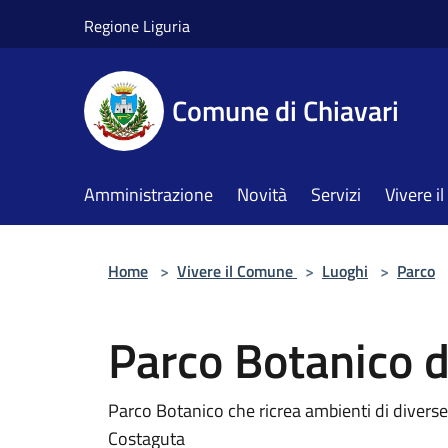
Salta al contenuto principale
Regione Liguria
Comune di Chiavari
Amministrazione
Novità
Servizi
Vivere 
Home
>
Vivere il Comune
>
Luoghi
>
Parco
Parco Botanico d
Parco Botanico che ricrea ambienti di divers
Costaguta