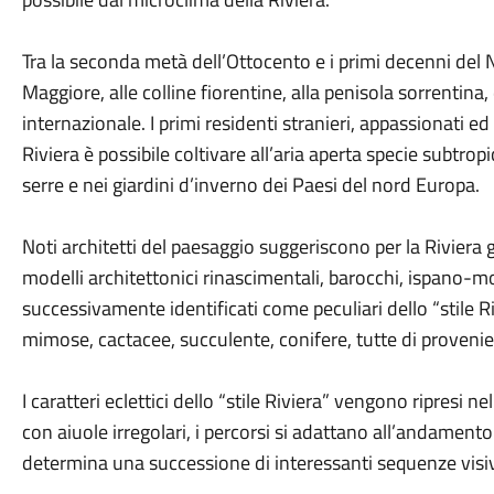
Tra la seconda metà dell’Ottocento e i primi decenni del 
Maggiore, alle colline fiorentine, alla penisola sorrentina
internazionale. I primi residenti stranieri, appassionati e
Riviera è possibile coltivare all’aria aperta specie subtro
serre e nei giardini d’inverno dei Paesi del nord Europa.
Noti architetti del paesaggio suggeriscono per la Riviera gia
modelli architettonici rinascimentali, barocchi, ispano-m
successivamente identificati come peculiari dello “stile Riv
mimose, cactacee, succulente, conifere, tutte di proveni
I caratteri eclettici dello “stile Riviera” vengono ripresi n
con aiuole irregolari, i percorsi si adattano all’andamento
determina una successione di interessanti sequenze visi