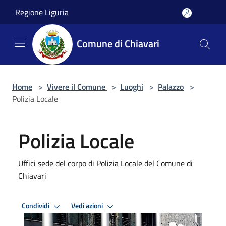
Salta al contenuto principale
Regione Liguria
Comune di Chiavari
Home
>
Vivere il Comune
>
Luoghi
>
Palazzo
>
Polizia Locale
Polizia Locale
Uffici sede del corpo di Polizia Locale del Comune di
Chiavari
Condividi
Vedi azioni