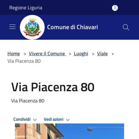
Salta al contenuto principale
Regione Liguria
Comune di Chiavari
Home
>
Vivere il Comune
>
Luoghi
>
Viale
>
Via Piacenza 80
Via Piacenza 80
Via Piacenza 80
Condividi
Vedi azioni