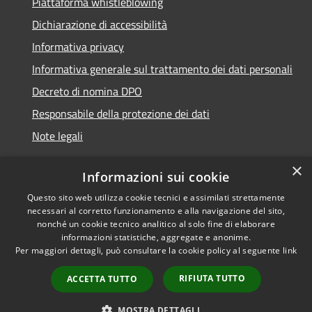
Piattaforma whistleblowing
Dichiarazione di accessibilità
Informativa privacy
Informativa generale sul trattamento dei dati personali
Decreto di nomina DPO
Responsabile della protezione dei dati
Note legali
×
Informazioni sui cookie
Questo sito web utilizza cookie tecnici e assimilati strettamente
RSS
© 2021 - 2026 Comune di
necessari al corretto funzionamento e alla navigazione del sito,
Accessibilità
Chiavari -
Area Riservata
nonché un cookie tecnico analitico al solo fine di elaborare
informazioni statistiche, aggregate e anonime.
Privacy
Per maggiori dettagli, può consultare la cookie policy al seguente
link
Cookie
Mappa del sito
RIFIUTA TUTTO
ACCETTA TUTTO
Piano di miglioramento
del sito
MOSTRA DETTAGLI