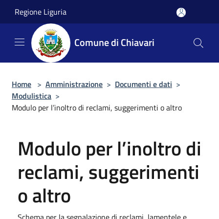
Salta al contenuto principale
Regione Liguria
Comune di Chiavari
Home
>
Amministrazione
>
Documenti e dati
>
Modulistica
>
Modulo per l’inoltro di reclami, suggerimenti o altro
Modulo per l’inoltro di
reclami, suggerimenti
o altro
Schema per la segnalazione di reclami, lamentele e