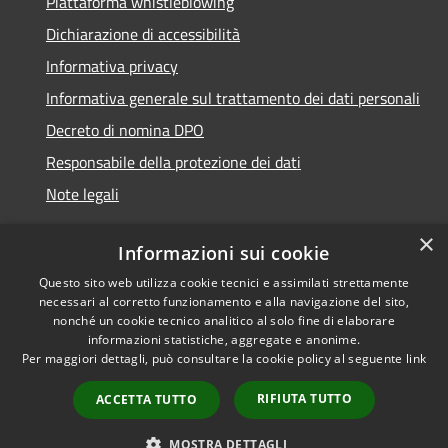
Piattaforma whistleblowing
Dichiarazione di accessibilità
Informativa privacy
Informativa generale sul trattamento dei dati personali
Decreto di nomina DPO
Responsabile della protezione dei dati
Note legali
×
Informazioni sui cookie
Questo sito web utilizza cookie tecnici e assimilati strettamente
RSS
© 2021 - 2026 Comune di
necessari al corretto funzionamento e alla navigazione del sito,
Accessibilità
Chiavari -
Area Riservata
nonché un cookie tecnico analitico al solo fine di elaborare
Privacy
informazioni statistiche, aggregate e anonime.
Per maggiori dettagli, può consultare la cookie policy al seguente
link
Cookie
Mappa del sito
RIFIUTA TUTTO
ACCETTA TUTTO
Piano di miglioramento
del sito
MOSTRA DETTAGLI