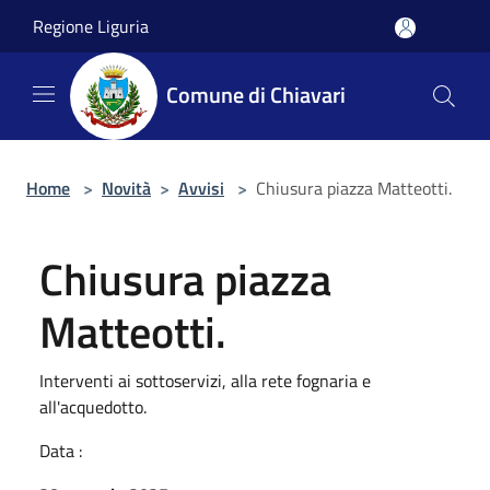
Salta al contenuto principale
Regione Liguria
Comune di Chiavari
Home
>
Novità
>
Avvisi
>
Chiusura piazza Matteotti.
Chiusura piazza
Matteotti.
Interventi ai sottoservizi, alla rete fognaria e
all'acquedotto.
Data :