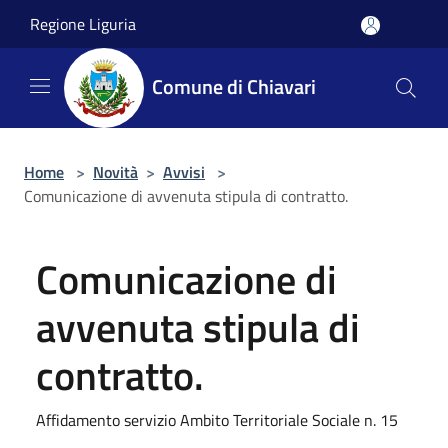
Salta al contenuto principale
Regione Liguria
Comune di Chiavari
Home
>
Novità
>
Avvisi
>
Comunicazione di avvenuta stipula di contratto.
Comunicazione di
avvenuta stipula di
contratto.
Affidamento servizio Ambito Territoriale Sociale n. 15