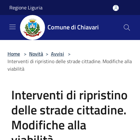
Salta al contenuto principale
Regione Liguria
Comune di Chiavari
Home
>
Novità
>
Avvisi
>
Interventi di ripristino delle strade cittadine. Modifiche alla
viabilità
Interventi di ripristino
delle strade cittadine.
Modifiche alla
viabilità