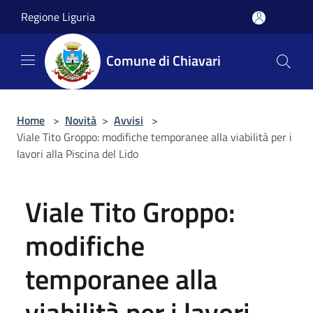
Salta al contenuto principale
Regione Liguria
Comune di Chiavari
Home
>
Novità
>
Avvisi
>
Viale Tito Groppo: modifiche temporanee alla viabilità per i
lavori alla Piscina del Lido
Viale Tito Groppo:
modifiche
temporanee alla
viabilità per i lavori