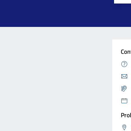
Con
Prob