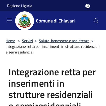
Salta al contenuto principale
Regione Liguria
Comune di Chiavari
Home
>
Servizi
>
Salute, benessere e assistenza
>
Integrazione retta per inserimenti in strutture residenziali
e semiresidenziali
Integrazione retta per
inserimenti in
strutture residenziali
e semiresidenziali