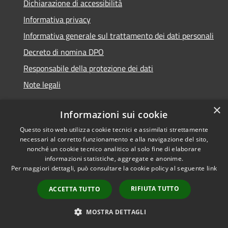
Dichiarazione di accessibilità
Informativa privacy
Informativa generale sul trattamento dei dati personali
Decreto di nomina DPO
Responsabile della protezione dei dati
Note legali
×
Informazioni sui cookie
Questo sito web utilizza cookie tecnici e assimilati strettamente
RSS
© 2021 - 2026 Comune di
necessari al corretto funzionamento e alla navigazione del sito,
Accessibilità
Chiavari -
Area Riservata
nonché un cookie tecnico analitico al solo fine di elaborare
Privacy
informazioni statistiche, aggregate e anonime.
Per maggiori dettagli, può consultare la cookie policy al seguente
link
Cookie
Mappa del sito
RIFIUTA TUTTO
ACCETTA TUTTO
Piano di miglioramento
del sito
MOSTRA DETTAGLI