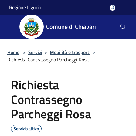
Salta al contenuto principale
Regione Liguria
Comune di Chiavari
Home
>
Servizi
>
Mobilità e trasporti
>
Richiesta Contrassegno Parcheggi Rosa
Richiesta
Contrassegno
Parcheggi Rosa
Servizio attivo