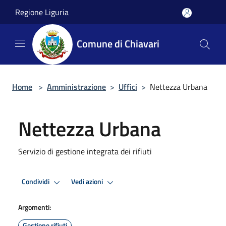
Salta al contenuto principale
Regione Liguria
Comune di Chiavari
Home
>
Amministrazione
>
Uffici
>
Nettezza Urbana
Nettezza Urbana
Servizio di gestione integrata dei rifiuti
Condividi
Vedi azioni
Argomenti:
Gestione rifiuti