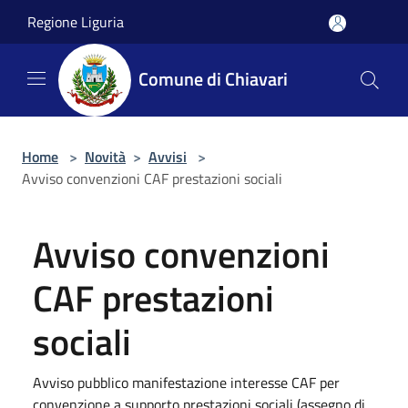
Salta al contenuto principale
Regione Liguria
Comune di Chiavari
Home
>
Novità
>
Avvisi
>
Avviso convenzioni CAF prestazioni sociali
Avviso convenzioni
CAF prestazioni
sociali
Avviso pubblico manifestazione interesse CAF per
convenzione a supporto prestazioni sociali (assegno di