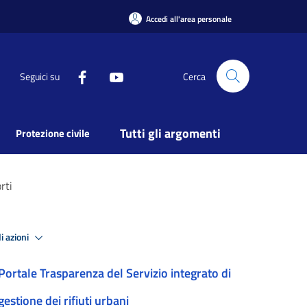
Accedi all'area personale
Seguici su
Cerca
Tutti gli argomenti
Protezione civile
rti
i azioni
Portale Trasparenza del Servizio integrato di
gestione dei rifiuti urbani