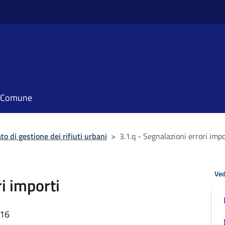
il Comune
to di gestione dei rifiuti urbani
>
3.1.q - Segnalazioni errori impo
Ved
ri importi
:16