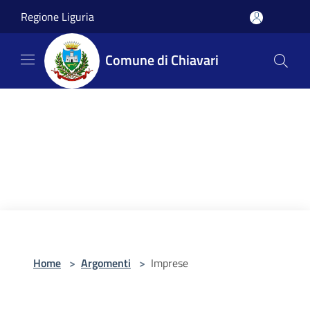
Salta al contenuto principale
Regione Liguria
Comune di Chiavari
Home
>
Argomenti
>
Imprese