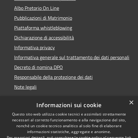
Albo Pretorio On Line
Pubblicazioni di Matrimonio
Piattaforma whistleblowing
Dichiarazione di accessibilità
Informativa privacy
Informativa generale sul trattamento dei dati personali
Decreto di nomina DPO
Responsabile della protezione dei dati
Note legali
×
Informazioni sui cookie
Questo sito web utilizza cookie tecnici e assimilati strettamente
RSS
© 2021 - 2026 Comune di
necessari al corretto funzionamento e alla navigazione del sito,
Accessibilità
Chiavari -
Area Riservata
nonché un cookie tecnico analitico al solo fine di elaborare
informazioni statistiche, aggregate e anonime.
Privacy
Per maggiori dettagli, può consultare la cookie policy al seguente
link