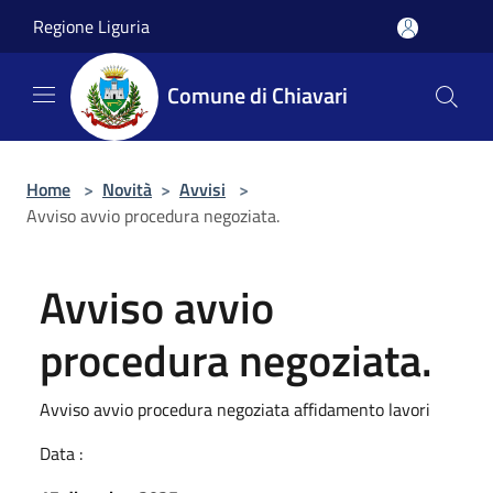
Salta al contenuto principale
Regione Liguria
Comune di Chiavari
Home
>
Novità
>
Avvisi
>
Avviso avvio procedura negoziata.
Avviso avvio
procedura negoziata.
Avviso avvio procedura negoziata affidamento lavori
Data :