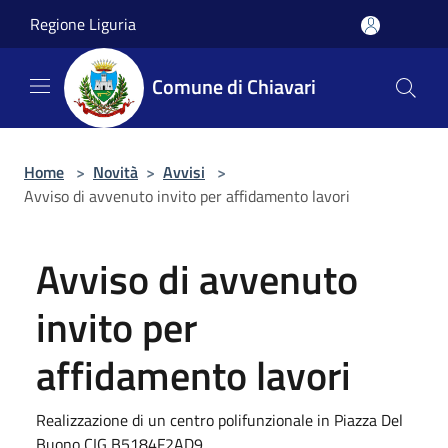
Salta al contenuto principale
Regione Liguria
Comune di Chiavari
Home
>
Novità
>
Avvisi
>
Avviso di avvenuto invito per affidamento lavori
Avviso di avvenuto
invito per
affidamento lavori
Realizzazione di un centro polifunzionale in Piazza Del
Buono CIG B5184F2AD9