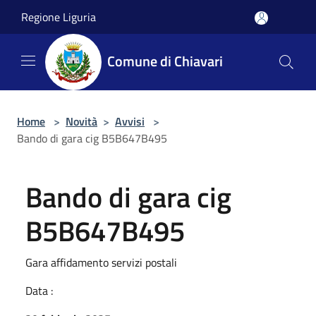
Salta al contenuto principale
Regione Liguria
Comune di Chiavari
Home
>
Novità
>
Avvisi
>
Bando di gara cig B5B647B495
Bando di gara cig
B5B647B495
Gara affidamento servizi postali
Data :