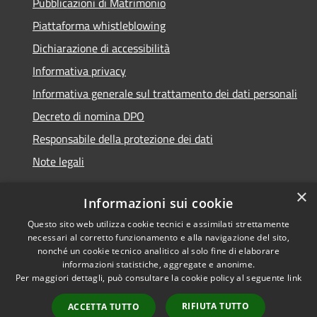
Pubblicazioni di Matrimonio
Piattaforma whistleblowing
Dichiarazione di accessibilità
Informativa privacy
Informativa generale sul trattamento dei dati personali
Decreto di nomina DPO
Responsabile della protezione dei dati
Note legali
×
Informazioni sui cookie
Questo sito web utilizza cookie tecnici e assimilati strettamente
RSS
© 2021 - 2026 Comune di
necessari al corretto funzionamento e alla navigazione del sito,
Accessibilità
Chiavari -
Area Riservata
nonché un cookie tecnico analitico al solo fine di elaborare
Privacy
informazioni statistiche, aggregate e anonime.
Per maggiori dettagli, può consultare la cookie policy al seguente
link
Cookie
Mappa del sito
RIFIUTA TUTTO
ACCETTA TUTTO