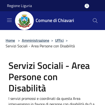
Salta al contenuto principale
Regione Liguria
Comune di Chiavari
Home
>
Amministrazione
>
Uffici
>
Servizi Sociali - Area Persone con Disabilità
Servizi Sociali - Area
Persone con
Disabilità
I servizi promossi e coordinati da questa Area
intervengono in favore di persone con disabilità da 0 a